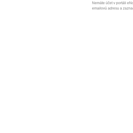
Nemáte účet v portáli eN
emailovú adresu a zaznač