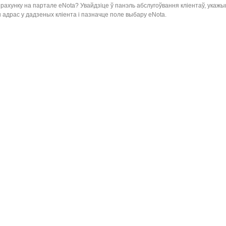
 рахунку на партале eNota? Увайдзiце ў панэль абслугоўвання клiентаў, укажы
 адрас у дадзеных клiента i пазначце поле выбару eNota.