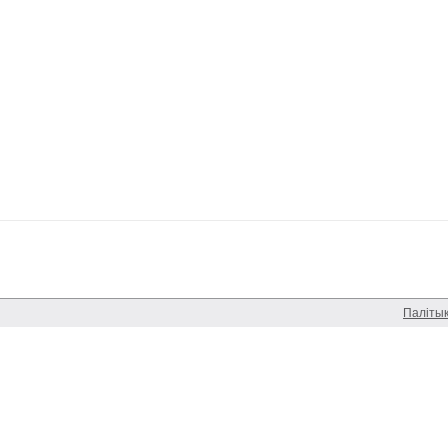
Паліты