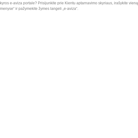
kyros e-aviza portale? Prisijunkite prie Kientu aptarnavimo skyriaus, irašykite vien
omenyse“ ir pažymekite žymes langeli „e-aviza“.