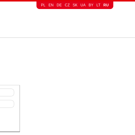
PL
EN
DE
CZ
SK
UA
BY
LT
RU