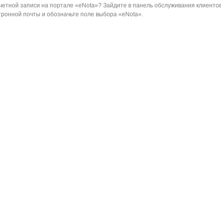
учетной записи на портале «eNota»? Зайдите в панель обслуживания клиентов
тронной почты и обозначьте поле выбора «eNota».