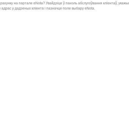
 рахунку на партале eNota? Увайдзiце ў панэль абслугоўвання клiентаў, укажы
 адрас у дадзеных клiента i пазначце поле выбару eNota.