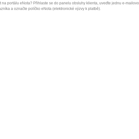
 na portálu eNota? Přihlaste se do panelu obsluhy klienta, uveďte jednu e-mailov
zníka a označte políčko eNota (elektronické výzvy k platbě).