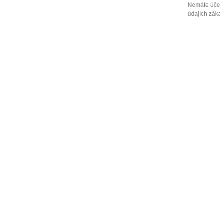
Nemáte účet
údajích záka