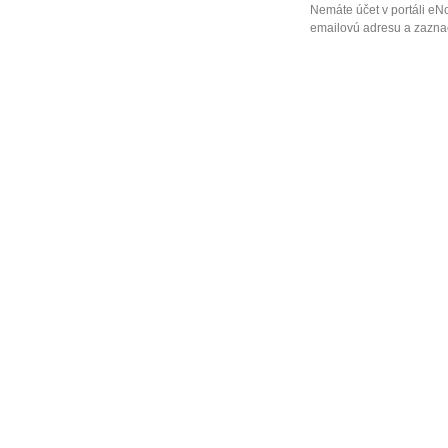
Nemáte účet v portáli eN
emailovú adresu a zaznač