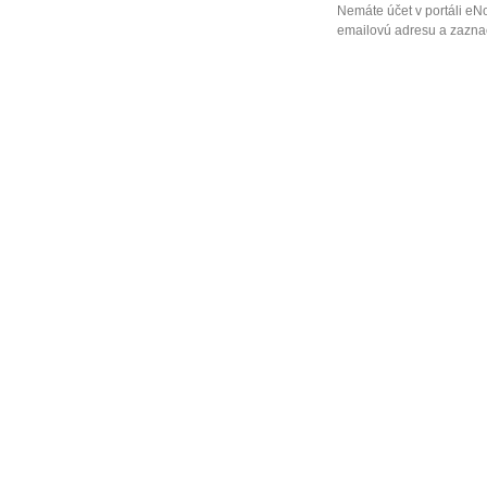
Nemáte účet v portáli eN
emailovú adresu a zaznač