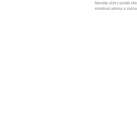
Nemáte účet v portáli eN
emailovú adresu a zaznač