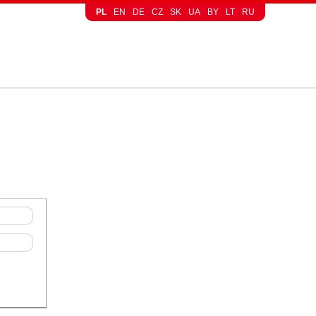
PL
EN
DE
CZ
SK
UA
BY
LT
RU