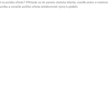
 na portálu eNota? Přihlaste se do panelu obsluhy klienta, uveďte jednu e-mailov
zníka a označte políčko eNota (elektronické výzvy k platbě).