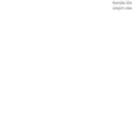
Nemáte účet
údajích záka