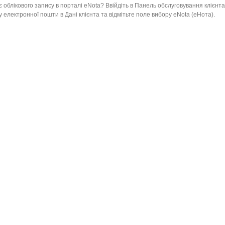
 облікового запису в порталі eNota? Ввійдіть в Панель обслуговування клієнта
 електронної пошти в Дані клієнта та відмітьте поле вибору eNota (еНота).