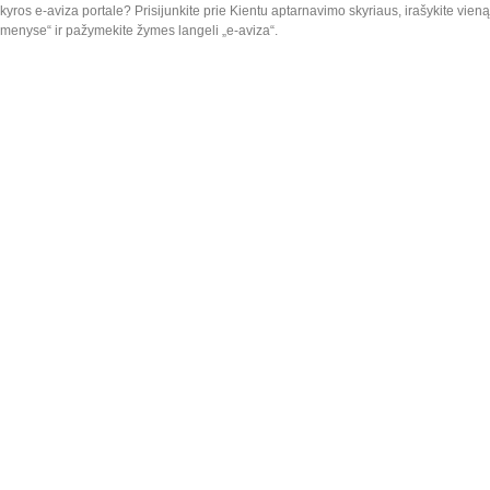
kyros e-aviza portale? Prisijunkite prie Kientu aptarnavimo skyriaus, irašykite vien
omenyse“ ir pažymekite žymes langeli „e-aviza“.