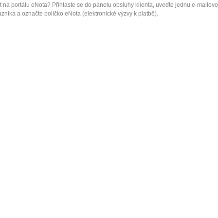
 na portálu eNota? Přihlaste se do panelu obsluhy klienta, uveďte jednu e-mailov
zníka a označte políčko eNota (elektronické výzvy k platbě).