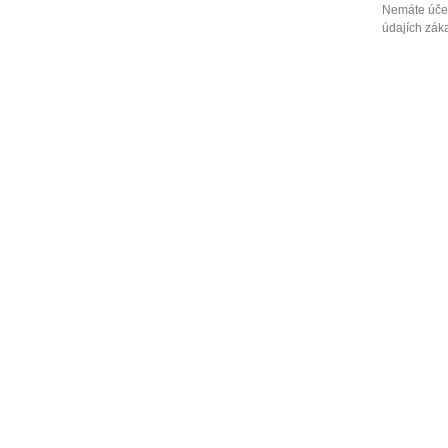
Nemáte účet
údajích záka