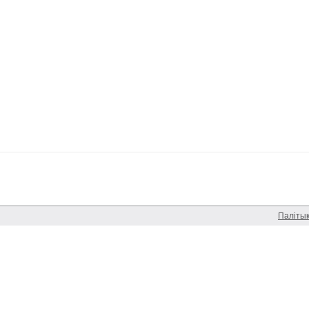
Паліты