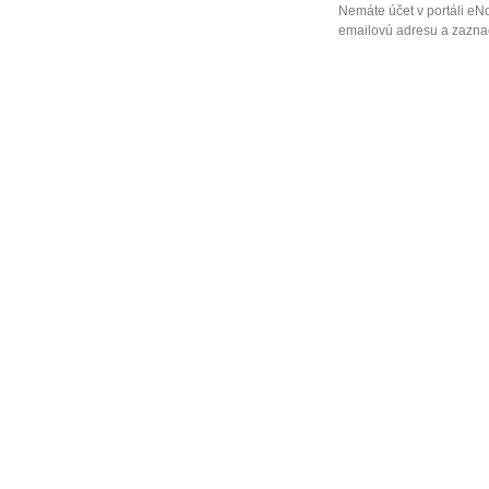
Nemáte účet v portáli eN
emailovú adresu a zaznač