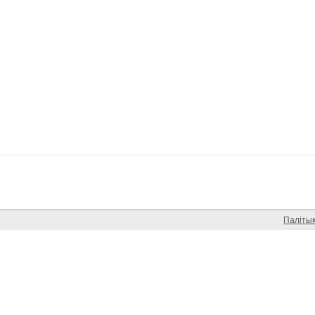
Паліты