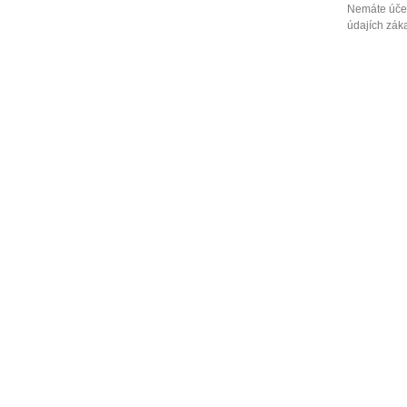
Nemáte účet
údajích záka