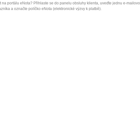
 na portálu eNota? Přihlaste se do panelu obsluhy klienta, uveďte jednu e-mailov
zníka a označte políčko eNota (elektronické výzvy k platbě).