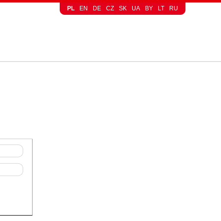
PL
EN
DE
CZ
SK
UA
BY
LT
RU