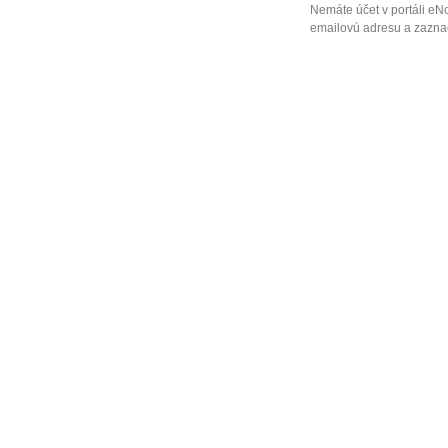
Nemáte účet v portáli eN
emailovú adresu a zaznač