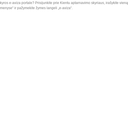
kyros e-aviza portale? Prisijunkite prie Kientu aptarnavimo skyriaus, irašykite vien
omenyse“ ir pažymekite žymes langeli „e-aviza“.