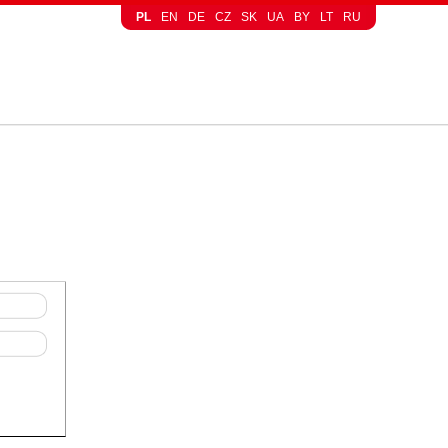
PL
EN
DE
CZ
SK
UA
BY
LT
RU